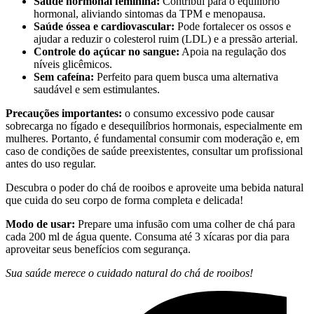
Saúde hormonal feminina:
Contribui para o equilíbrio
hormonal, aliviando sintomas da TPM e menopausa.
Saúde óssea e cardiovascular:
Pode fortalecer os ossos e
ajudar a reduzir o colesterol ruim (LDL) e a pressão arterial.
Controle do açúcar no sangue:
Apoia na regulação dos
níveis glicêmicos.
Sem cafeína:
Perfeito para quem busca uma alternativa
saudável e sem estimulantes.
Precauções importantes:
o consumo excessivo pode causar
sobrecarga no fígado e desequilíbrios hormonais, especialmente em
mulheres. Portanto, é fundamental consumir com moderação e, em
caso de condições de saúde preexistentes, consultar um profissional
antes do uso regular.
Descubra o poder do chá de rooibos e aproveite uma bebida natural
que cuida do seu corpo de forma completa e delicada!
Modo de usar:
Prepare uma infusão com uma colher de chá para
cada 200 ml de água quente. Consuma até 3 xícaras por dia para
aproveitar seus benefícios com segurança.
Sua saúde merece o cuidado natural do chá de rooibos!